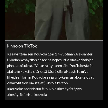
kinno on TikTok
Kesäyrittämisen Kouvola ⛱️☀️ 17-vuotiaan Aleksanteri
Ukkolan kesäyritys pesee painepesurilla omakotitalojen
pihalaatoituksia. ”Ajatus yritykseen lähti YouTubesta ja
ajattelin kokeilla sitä, että tässä olisi oikeasti toimiva
liikeidea. Toimin Kouvolassa ja yrityksen asiakkaita ovat
omakotitalon omistajat”, Ukkola kertoo.
#kouvolassaonnistuu #kouvola #kesäyrittäjyys
#kesäyrittämisenkouvola