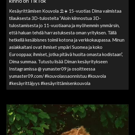
kinno on TikTok
Kesäyrittämisen Kouvola ⛱️☀️ 15-vuotias Dima valmistaa
tilauksesta 3D-tulosteita ”Aloin kiinnostua 3D-
tulostamisesta jo 11-vuotiaana ja myöhemmin ymmärsin,
että haluan tehdä harrastuksesta oman yrityksen. Tällä
hetkellä kesäbisnes toimii kotona ja verkkokaupassa. Minun
asiakkaitani ovat ihmiset ympäri Suomea ja koko
Eurooppaa; ihmiset, jotka pitävä huolta omasta kodistaan”,
Dima summaa. Tutustu lisää Diman kesäyritykseen
Instagramissa @ yumaster09 ja osoitteessa
yumaster09.com/ #kouvolassaonnistuu #kouvola
#kesäyrittäjyys #kesäyrittämisenkouvola