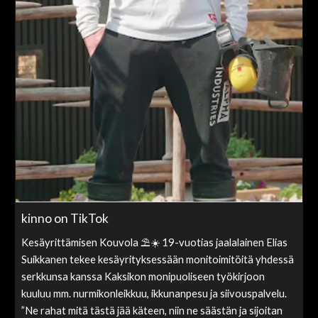
kinno on TikTok
Kesäyrittämisen Kouvola ⛱️☀️ 19-vuotias jaalalainen Elias
Suikkanen tekee kesäyrityksessään monitoimitöitä yhdessä
serkkunsa kanssa Kaksikon monipuoliseen työkirjoon
kuuluu mm. nurmikonleikkuu, ikkunanpesu ja siivouspalvelu.
”Ne rahat mitä tästä jää käteen, niin ne säästän ja sijoitan