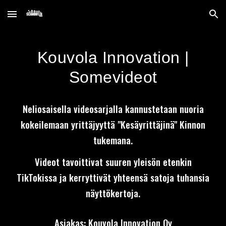
Skip to main content
Skip to navigation
Kouvola Innovation |
Somevideot
Neliosaisella videosarjalla kannustetaan nuoria
kokeilemaan yrittäjyyttä "Kesäyrittäjinä" Kinnon
tukemana.
Videot tavoittivat suuren yleisön etenkin
TikTokissa ja kerryttivät yhteensä satoja tuhansia
näyttökertoja.
Asiakas: Kouvola Innovation Oy