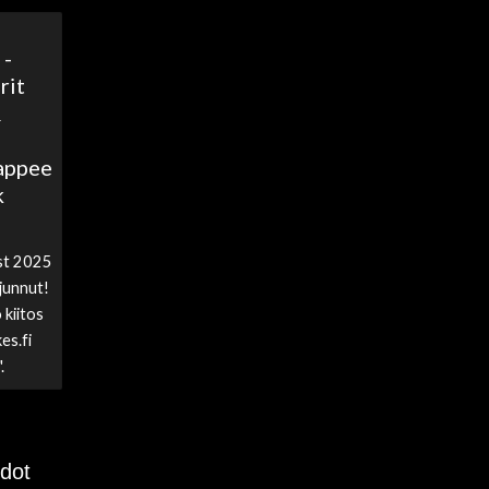
 -
rit
&
Sappee
k
est 2025
 junnut!
 kiitos
es.fi
.
edot