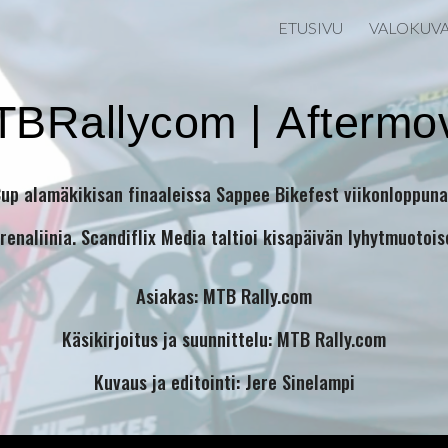
ETUSIVU
VALOKUV
ip to main content
Skip to navigat
TBRallycom
|
Aftermo
Cup alamäkikisan finaaleissa Sappee Bikefest viikonloppuna
drenaliinia. Scandiflix Media taltioi kisapäivän lyhytmuotoi
Asiakas:
MTB Rally.com
Käsikirjoitus ja suunnittelu:
MTB Rally.com
Kuvaus ja editointi: Jere Sinelampi