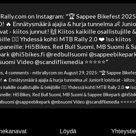
ally.com on Instagram: "🏆 Sappee Bikefest 2025
! 🔥 Ennätysmäärä ajajia & hurja tunnelma 👶 Junio
vat - kiitos junnut! 🙌 Kiitos kaikille osallistujille 
öille 🚴‍♀️ Yhdessä kohti MTB Rally 2.0 ❤️ Iso kiitos
aneille: Hi5Bikes, Red Bull Suomi, MB Suomi & 
park @hi5bikes.fi @redbullsuomi @sappeebikepar
omi Video @scandiflixmedia ⭐️⭐️⭐️⭐️⭐️"
es, 4 comments - mtbrallycom on August 29, 2025: "🏆 Sappee Bikef
! 🔥 Ennätysmäärä ajajia & hurja tunnelma 👶 Juniorit loistivat - kiitos
s kaikille osallistujille & tekijöille 🚴‍♀️ Yhdessä kohti MTB Rally 2.0 ❤️ Iso
eille: Hi5Bikes, Red Bull Suomi, MB Suomi & Sappee Bikepark @hi5bik
lsuomi @sappeebikepark @mbsuomi Video @scandiflixmedia ⭐️⭐️⭐️⭐️⭐️"
ekanavat
Löydä
Yhteysti