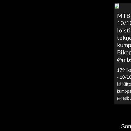
MTB R
10/10
loisti
tekij
kumpp
Bike
@mbsu
179 lik
- 10/10
🙌 Kiito
kumppan
@redbul
Som