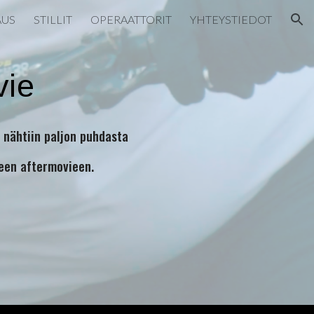
AUS
STILLIT
OPERAATTORIT
YHTEYSTIEDOT
ion
vie
 nähtiin paljon puhdasta
seen aftermovieen.